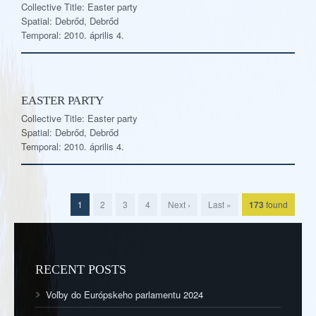
Collective Title: Easter party
Spatial: Debrőd, Debrőd
Temporal: 2010. április 4.
EASTER PARTY
Collective Title: Easter party
Spatial: Debrőd, Debrőd
Temporal: 2010. április 4.
1
2
3
4
Next ›
Last »
173
found
RECENT POSTS
Voľby do Európskeho parlamentu 2024