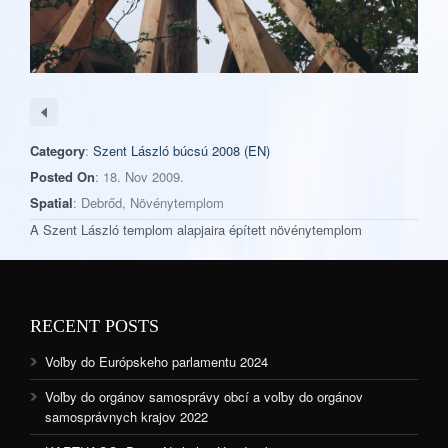
Category
:
Szent László búcsú 2008 (EN)
Posted On
: 18. Nov 2009.
Spatial
: Debrőd, Növénytemplom
A Szent László templom alapjaira épített növénytemplom
RECENT POSTS
Voľby do Európskeho parlamentu 2024
Voľby do orgánov samosprávy obcí a voľby do orgánov
samosprávnych krajov 2022