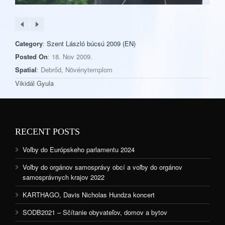
Category
:
Szent László búcsú 2009 (EN)
Posted On
: 18. Nov 2009.
Spatial
: Debrőd, Növénytemplom
Vikidál Gyula
RECENT POSTS
Voľby do Európskeho parlamentu 2024
Voľby do orgánov samosprávy obcí a voľby do orgánov
samosprávnych krajov 2022
KARTHAGO, Davis Nicholas Hundza koncert
SODB2021 – Sčítanie obyvateľov, domov a bytov