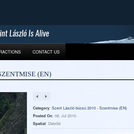
TRACTIONS
CONTACT US
SZENTMISE (EN)
Category
:
Szent László búcsú 2010 - Szentmise (EN)
Posted On
: 08. Jul 2010.
Spatial
: Debrőd