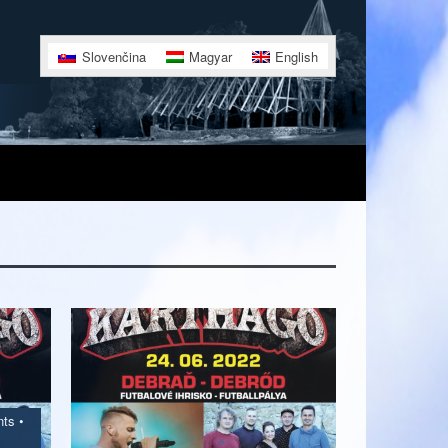
Slovenčina
Magyar
English
nts
•