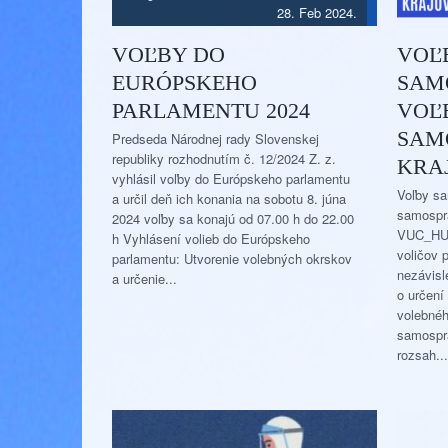
28. Feb 2024.
VOĽBY DO
VOĽ
EURÓPSKEHO
SAM
PARLAMENTU 2024
VOĽ
SAM
Predseda Národnej rady Slovenskej
republiky rozhodnutím č. 12/2024 Z. z.
KRAJ
vyhlásil voľby do Európskeho parlamentu
Voľby s
a určil deň ich konania na sobotu 8. júna
samospr
2024 voľby sa konajú od 07.00 h do 22.00
VUC_HU:
h Vyhlásení volieb do Európskeho
voličov 
parlamentu: Utvorenie volebných okrskov
nezávis
a určenie...
o určení
volebnéh
samospr
rozsah...