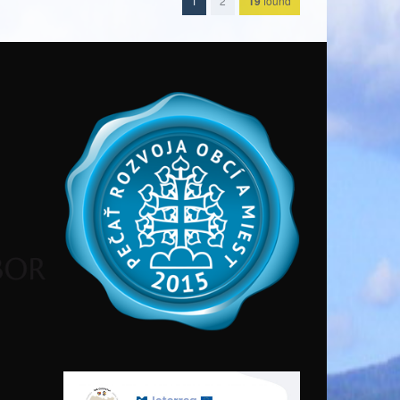
1
2
19
found