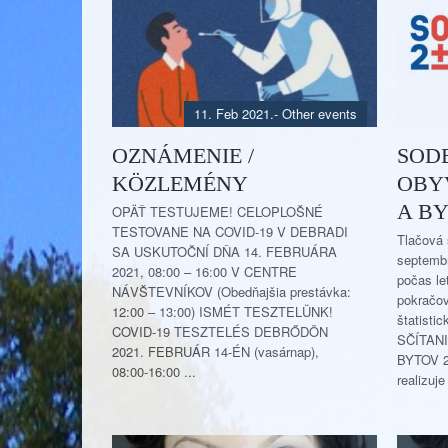
11. Feb 2021.
-
Other events
OZNÁMENIE /
SODB
KÖZLEMÉNY
OBY
A B
OPÄŤ TESTUJEME! CELOPLOŠNÉ
TESTOVANE NA COVID-19 V DEBRADI
Tlačová 
SA USKUTOČNÍ DŇA 14. FEBRUÁRA
septembr
2021, 08:00 – 16:00 V CENTRE
počas le
NÁVŠTEVNÍKOV (Obedňajšia prestávka:
pokračov
12:00 – 13:00) ISMÉT TESZTELÜNK!
štatistic
COVID-19 TESZTELÉS DEBRŐDÖN
SČÍTAN
2021. FEBRUÁR 14-ÉN (vasárnap),
BYTOV 2
08:00-16:00 ...
realizuj