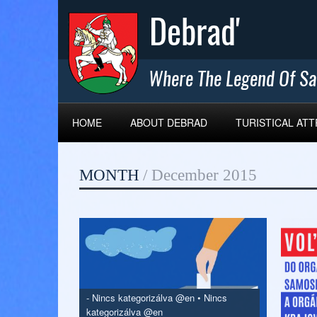
HOME
ABOUT DEBRAD
TURISTICAL AT
MONTH
/
December 2015
-
Nincs kategorizálva @en
•
Nincs
kategorizálva @en