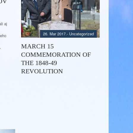
OV
i aj
26. Mar 2017.
- Uncategorized
ieho
MARCH 15
A
COMMEMORATION OF
THE 1848-49
REVOLUTION
28. Mar 2014.
- Uncategorized