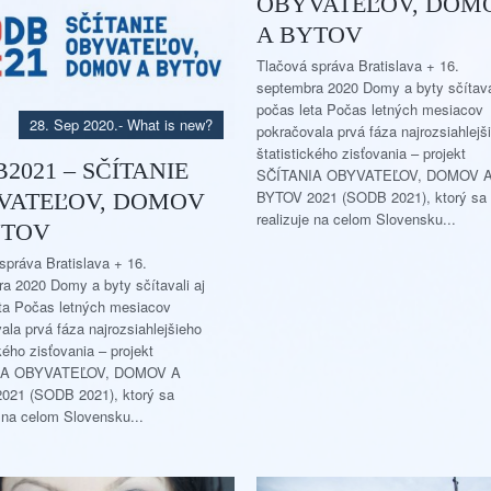
OBYVATEĽOV, DOM
A BYTOV
Tlačová správa Bratislava + 16.
septembra 2020 Domy a byty sčítaval
počas leta Počas letných mesiacov
28. Sep 2020.
-
What is new?
pokračovala prvá fáza najrozsiahlejš
štatistického zisťovania – projekt
2021 – SČÍTANIE
SČÍTANIA OBYVATEĽOV, DOMOV 
BYTOV 2021 (SODB 2021), ktorý sa
VATEĽOV, DOMOV
realizuje na celom Slovensku...
YTOV
správa Bratislava + 16.
a 2020 Domy a byty sčítavali aj
ta Počas letných mesiacov
ala prvá fáza najrozsiahlejšieho
kého zisťovania – projekt
IA OBYVATEĽOV, DOMOV A
021 (SODB 2021), ktorý sa
e na celom Slovensku...