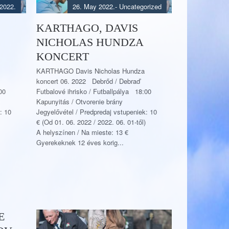
2022.
26. May 2022.
- Uncategorized
KARTHAGO, DAVIS
NICHOLAS HUNDZA
KONCERT
KARTHAGO Davis Nicholas Hundza
koncert 06. 2022 Debrőd / Debraď
00
Futbalové ihrisko / Futballpálya 18:00
Kapunyitás / Otvorenie brány
: 10
Jegyelővétel / Predpredaj vstupeniek: 10
€ (Od 01. 06. 2022 / 2022. 06. 01-től)
A helyszínen / Na mieste: 13 €
Gyerekeknek 12 éves korig...
E