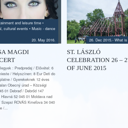
tainment and leisure time
•
l, cultural events
•
Music - dance
20. May 2016.
26. Dec 2015.
-
What is
SA MAGDI
ST. LÁSZLÓ
CERT
CELEBRATION 26 – 2
OF JUNE 2015
Jegyek : Predpredaj / Elővétel: 6
ieste / Helyszínen: 8 Eur Deti do
zplatne / Gyerekeknek 12 éves
jtalan Obecný úrad – Községi
045 01 Debraď / Debrőd 147
Hlavná 52 045 01 Moldava nad
/ Szepsi ROVÁS Kmeťova 34 040
 /...