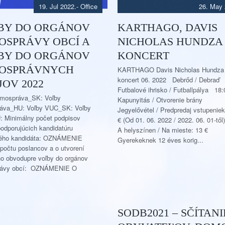
19. Jul 2022.
-
Office
26. May 
BY DO ORGÁNOV
KARTHAGO, DAVIS
OSPRÁVY OBCÍ A
NICHOLAS HUNDZA
BY DO ORGÁNOV
KONCERT
OSPRÁVNYCH
KARTHAGO Davis Nicholas Hundza
koncert 06. 2022 Debrőd / Debraď
OV 2022
Futbalové ihrisko / Futballpálya 18:
amospráva_SK: Voľby
Kapunyitás / Otvorenie brány
áva_HU: Voľby VUC_SK: Voľby
Jegyelővétel / Predpredaj vstupeniek
 Minimálny počet podpisov
€ (Od 01. 06. 2022 / 2022. 06. 01-től)
podporujúcich kandidatúru
A helyszínen / Na mieste: 13 €
lého kandidáta: OZNÁMENIE
Gyerekeknek 12 éves korig...
 počtu poslancov a o utvorení
o obvodupre voľby do orgánov
ávy obcí: OZNÁMENIE O
SODB2021 – SČÍTANI