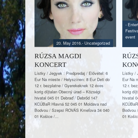
-
Enter
Festiva
event
20. May 2016.
- Uncategorized
RÚZSA MAGDI
RÚZ
KONCERT
KON
Lístky / Jegyek : Predpredaj / Elővétel: 6
Lístky / 
Eur Na mieste / Helyszínen: 8 Eur Deti do
Eur Na m
12 r. bezplatne / Gyerekeknek 12 éves
12 r. be
korig díjtalan Obecný úrad – Községi
korig dí
hivatal 045 01 Debraď / Debrőd 147
hivatal 
KCÚBaR Hlavná 52 045 01 Moldava nad
KCÚBaR 
Bodvou / Szepsi ROVÁS Kmeťova 34 040
Bodvou 
01 Košice /...
01 Košice