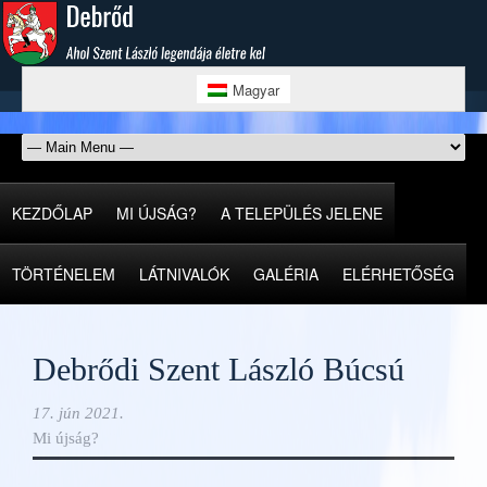
Magyar
KEZDŐLAP
MI ÚJSÁG?
A TELEPÜLÉS JELENE
TÖRTÉNELEM
LÁTNIVALÓK
GALÉRIA
ELÉRHETŐSÉG
Debrődi Szent László Búcsú
17. jún 2021.
Mi újság?