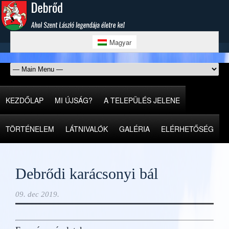
Magyar
KEZDŐLAP
MI ÚJSÁG?
A TELEPÜLÉS JELENE
TÖRTÉNELEM
LÁTNIVALÓK
GALÉRIA
ELÉRHETŐSÉG
Debrődi karácsonyi bál
09. dec 2019.