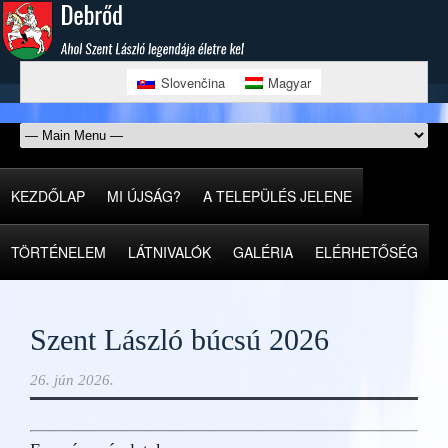
Slovenčina
Magyar
KEZDŐLAP
MI ÚJSÁG?
A TELEPÜLÉS JELENE
TÖRTÉNELEM
LÁTNIVALÓK
GALÉRIA
ELÉRHETŐSÉG
Szent László búcsú 2026
26. jún 2026.