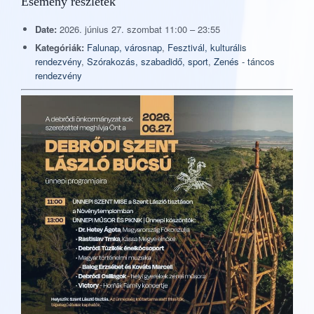
Esemény részletek
Date:
2026. június 27. szombat 11:00
–
23:55
Kategóriák:
Falunap, városnap
,
Fesztivál, kulturális
rendezvény
,
Szórakozás, szabadidő, sport
,
Zenés - táncos
rendezvény