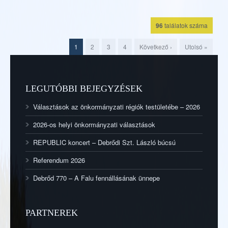
96
találatok száma
1
2
3
4
Következő ›
Utolsó »
LEGUTÓBBI BEJEGYZÉSEK
Választások az önkormányzati régiók testületébe – 2026
2026-os helyi önkormányzati választások
REPUBLIC koncert – Debrődi Szt. László búcsú
Referendum 2026
Debrőd 770 – A Falu fennállásának ünnepe
PARTNEREK