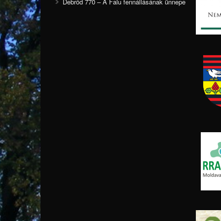
Debrőd 770 – A Falu fennállásának ünnepe