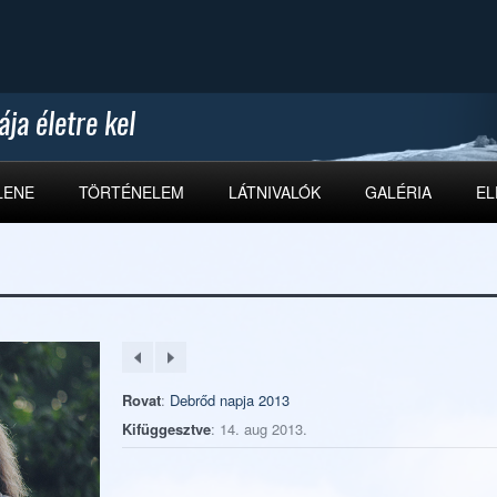
LENE
TÖRTÉNELEM
LÁTNIVALÓK
GALÉRIA
EL
Rovat
:
Debrőd napja 2013
Kifüggesztve
: 14. aug 2013.