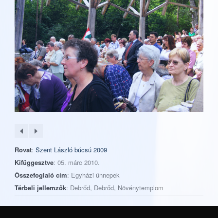
Rovat
:
Szent László búcsú 2009
Kifüggesztve
: 05. márc 2010.
Összefoglaló cím
: Egyházi ünnepek
Térbeli jellemzők
: Debrőd, Debrőd, Növénytemplom