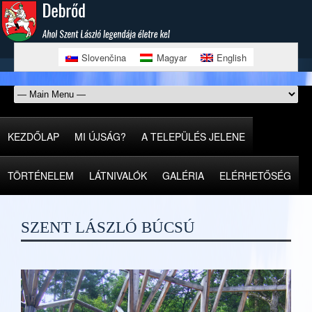
Slovenčina
Magyar
English
KEZDŐLAP
MI ÚJSÁG?
A TELEPÜLÉS JELENE
TÖRTÉNELEM
LÁTNIVALÓK
GALÉRIA
ELÉRHETŐSÉG
SZENT LÁSZLÓ BÚCSÚ