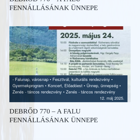
FENNÁLLÁSÁNAK ÜNNEPE
-
Falunap, városnap
•
Fesztivál, kulturális rendezvény
•
Gyermekprogram
•
Koncert, Előadóest
•
Ünnep, ünnepség
•
Zenés - táncos rendezvény
•
Zenés - táncos rendezvény
12. máj 2025.
DEBRŐD 770 – A FALU
FENNÁLLÁSÁNAK ÜNNEPE