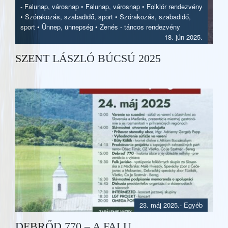
-
Falunap, városnap
•
Falunap, városnap
•
Folklór rendezvény
•
Szórakozás, szabadidő, sport
•
Szórakozás, szabadidő,
sport
•
Ünnep, ünnepség
•
Zenés - táncos rendezvény
18. jún 2025.
SZENT LÁSZLÓ BÚCSÚ 2025
23. máj 2025.
- Egyéb
DEBRŐD 770 – A FALU