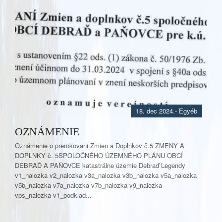
18. dec 2024.
- Egyéb
OZNÁMENIE
Oznámenie o prerokovani Zmien a Doplnkov č.5 ZMENY A
DOPLNKY č. 5SPOLOČNÉHO ÚZEMNÉHO PLÁNU OBCÍ
DEBRAĎ A PAŇOVCE katastrálne územie Debraď Legendy
v1_nalozka v2_nalozka v3a_nalozka v3b_nalozka v5a_nalozka
v5b_nalozka v7a_nalozka v7b_nalozka v9_nalozka
vps_nalozka v1_podklad...