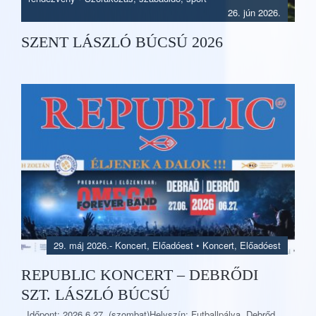
26. jún 2026.
SZENT LÁSZLÓ BÚCSÚ 2026
29. máj 2026.
-
Koncert, Előadóest
•
Koncert, Előadóest
REPUBLIC KONCERT – DEBRŐDI
SZT. LÁSZLÓ BÚCSÚ
Időpont: 2026.6.27. (szombat)Helyszín: Futballpálya, Debrőd