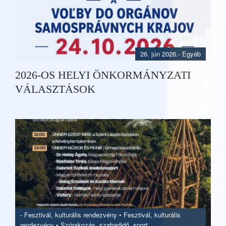
26. jún 2026.
- Egyéb
2026-OS HELYI ÖNKORMÁNYZATI
VÁLASZTÁSOK
-
Fesztivál, kulturális rendezvény
•
Fesztivál, kulturális
rendezvény
•
Szórakozás, szabadidő, sport