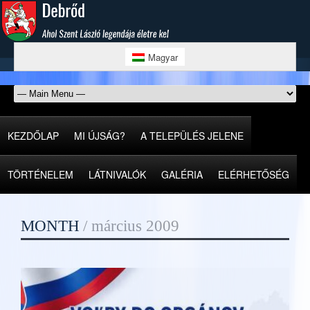
Magyar
KEZDŐLAP
MI ÚJSÁG?
A TELEPÜLÉS JELENE
TÖRTÉNELEM
LÁTNIVALÓK
GALÉRIA
ELÉRHETŐSÉG
MONTH
/
március 2009