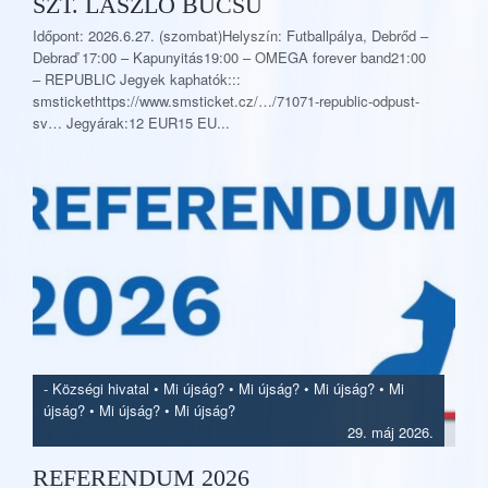
SZT. LÁSZLÓ BÚCSÚ
Időpont: 2026.6.27. (szombat)Helyszín: Futballpálya, Debrőd –
Debraď 17:00 – Kapunyitás19:00 – OMEGA forever band21:00
– REPUBLIC Jegyek kaphatók:::
smstickethttps://www.smsticket.cz/…/71071-republic-odpust-
sv… Jegyárak:12 EUR15 EU...
-
Községi hivatal
•
Mi újság?
•
Mi újság?
•
Mi újság?
•
Mi
újság?
•
Mi újság?
•
Mi újság?
29. máj 2026.
REFERENDUM 2026