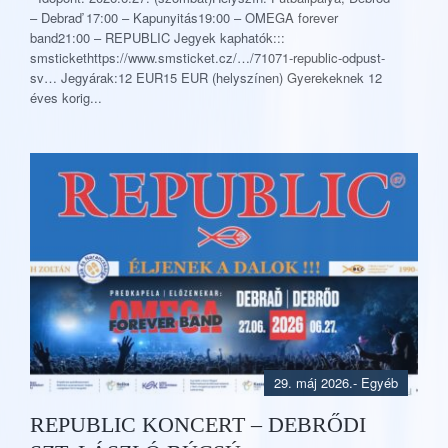
– Debraď 17:00 – Kapunyitás19:00 – OMEGA forever
band21:00 – REPUBLIC Jegyek kaphatók:::
smstickethttps://www.smsticket.cz/…/71071-republic-odpust-
sv… Jegyárak:12 EUR15 EUR (helyszínen) Gyerekeknek 12
éves korig...
29. máj 2026.
- Egyéb
REPUBLIC KONCERT – DEBRŐDI