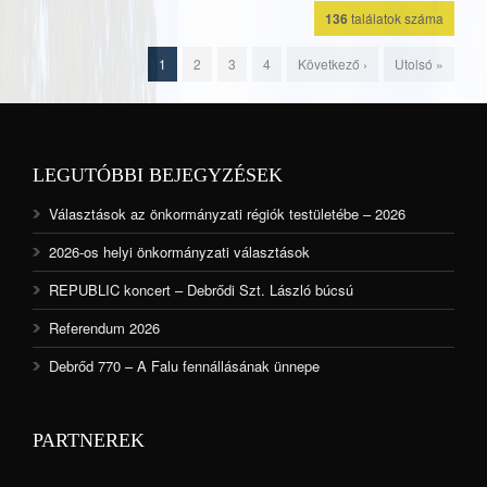
136
találatok száma
1
2
3
4
Következő ›
Utolsó »
LEGUTÓBBI BEJEGYZÉSEK
Választások az önkormányzati régiók testületébe – 2026
2026-os helyi önkormányzati választások
REPUBLIC koncert – Debrődi Szt. László búcsú
Referendum 2026
Debrőd 770 – A Falu fennállásának ünnepe
PARTNEREK