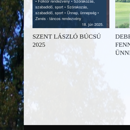
•
Folklór rendezvény
•
Szórakozás,
szabadidő, sport
•
Szórakozás,
szabadidő, sport
•
Ünnep, ünnepség
•
Zenés - táncos rendezvény
18. jún 2025.
SZENT LÁSZLÓ BÚCSÚ
DEBR
2025
FEN
ÜNN