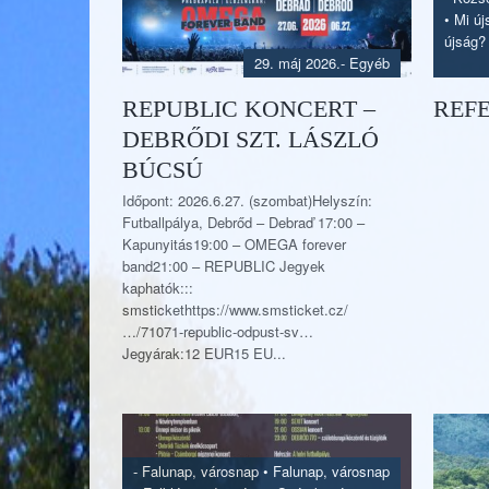
•
Mi új
újság?
29. máj 2026.
- Egyéb
REPUBLIC KONCERT –
REF
DEBRŐDI SZT. LÁSZLÓ
BÚCSÚ
Időpont: 2026.6.27. (szombat)Helyszín:
Futballpálya, Debrőd – Debraď 17:00 –
Kapunyitás19:00 – OMEGA forever
band21:00 – REPUBLIC Jegyek
kaphatók:::
smstickethttps://www.smsticket.cz/
…/71071-republic-odpust-sv…
Jegyárak:12 EUR15 EU...
-
Falunap, városnap
•
Falunap, városnap