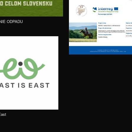
NIE ODPADU
East