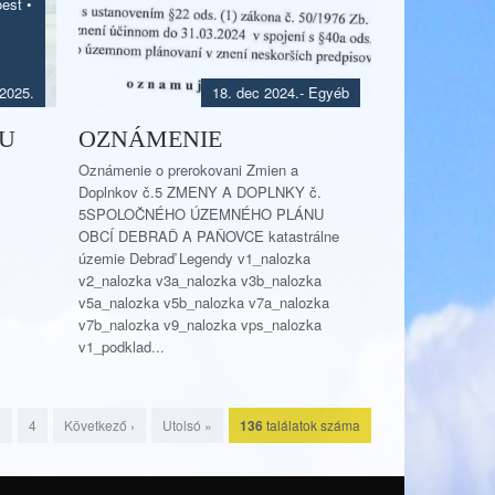
óest
•
 2025.
18. dec 2024.
- Egyéb
LU
OZNÁMENIE
Oznámenie o prerokovani Zmien a
Doplnkov č.5 ZMENY A DOPLNKY č.
5SPOLOČNÉHO ÚZEMNÉHO PLÁNU
OBCÍ DEBRAĎ A PAŇOVCE katastrálne
územie Debraď Legendy v1_nalozka
v2_nalozka v3a_nalozka v3b_nalozka
v5a_nalozka v5b_nalozka v7a_nalozka
v7b_nalozka v9_nalozka vps_nalozka
v1_podklad...
3
4
Következő ›
Utolsó »
136
találatok száma