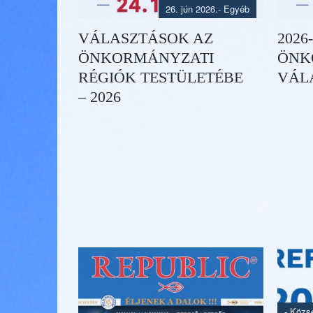
26. jún 2026.
- Egyéb
VÁLASZTÁSOK AZ
2026
ÖNKORMÁNYZATI
ÖNK
RÉGIÓK TESTÜLETÉBE
VÁL
– 2026
-
Közsé