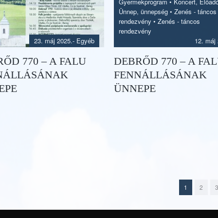
Gyermekprogram
•
Koncert, Előad
Ünnep, ünnepség
•
Zenés - táncos
rendezvény
•
Zenés - táncos
rendezvény
23. máj 2025.
- Egyéb
12. máj
ŐD 770 – A FALU
DEBRŐD 770 – A FA
NÁLLÁSÁNAK
FENNÁLLÁSÁNAK
EPE
ÜNNEPE
1
2