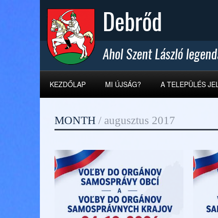
KEZDŐLAP
MI ÚJSÁG?
A TELEPÜLÉS JE
MONTH
/
augusztus 2017