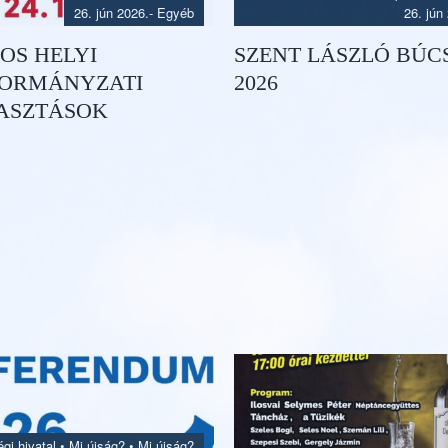
26. jún 2026.
- Egyéb
26. jún
-OS HELYI
SZENT LÁSZLÓ BÚC
ORMÁNYZATI
2026
ASZTÁSOK
gi hivatal
•
Mi újság?
•
Mi újság?