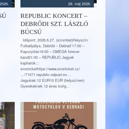
 2026.
29. máj 2026.
SÚ
REPUBLIC KONCERT –
DEBRŐDI SZT. LÁSZLÓ
BÚCSÚ
Időpont: 2026.6.27. (szombat)Helyszín:
Futballpálya, Debrőd – Debraď 17:00 –
Kapunyitás19:00 – OMEGA forever
band21:00 – REPUBLIC Jegyek
kaphatók:::
smstickethttps://www.smsticket.cz/
…/71071-republic-odpust-sv…
Jegyárak:12 EUR15 EUR (helyszínen)
Gyerekeknek 12 éves korig...