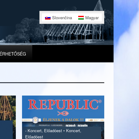
Slovenčina
Magyar
ÉRHETŐSÉG
-
Koncert, Előadóest
•
Koncert,
Előadóest