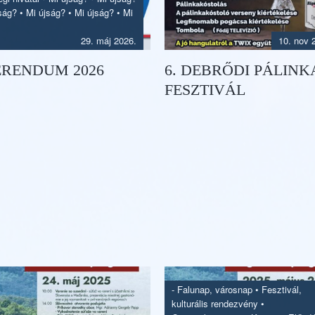
ság?
•
Mi újság?
•
Mi újság?
•
Mi
29. máj 2026.
10. nov 
ERENDUM 2026
6. DEBRŐDI PÁLINK
FESZTIVÁL
-
Falunap, városnap
•
Fesztivál,
kulturális rendezvény
•