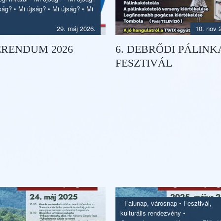
ság?
•
Mi újság?
•
Mi újság?
•
Mi
29. máj 2026.
10. nov 
ERENDUM 2026
6. DEBRŐDI PÁLINK
FESZTIVÁL
-
Falunap, városnap
•
Fesztivál,
kulturális rendezvény
•