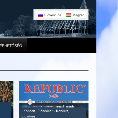
Slovenčina
Magyar
ÉRHETŐSÉG
-
Koncert, Előadóest
•
Koncert,
Előadóest