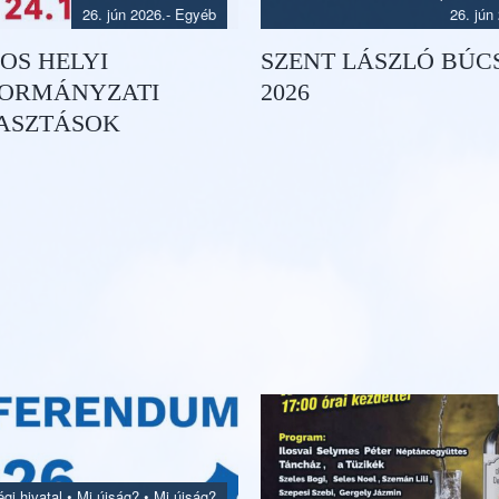
26. jún 2026.
- Egyéb
26. jún
-OS HELYI
SZENT LÁSZLÓ BÚC
ORMÁNYZATI
2026
ASZTÁSOK
gi hivatal
•
Mi újság?
•
Mi újság?