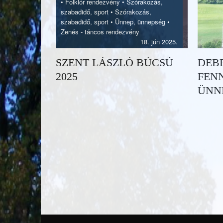
•
Folklór rendezvény
•
Szórakozás,
szabadidő, sport
•
Szórakozás,
szabadidő, sport
•
Ünnep, ünnepség
•
Zenés - táncos rendezvény
18. jún 2025.
SZENT LÁSZLÓ BÚCSÚ
DEBR
2025
FEN
ÜNN