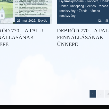
Gyermekprogram
•
Koncert, Előad
Ünnep, ünnepség
•
Zenés - táncos
rendezvény
•
Zenés - táncos
rendezvény
23. máj 2025.
- Egyéb
12. máj
ŐD 770 – A FALU
DEBRŐD 770 – A FA
NÁLLÁSÁNAK
FENNÁLLÁSÁNAK
EPE
ÜNNEPE
1
2