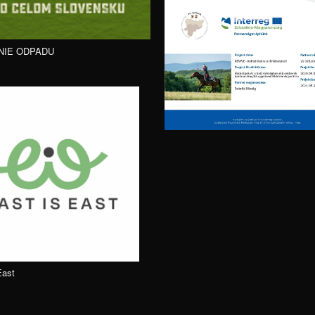
NIE ODPADU
East