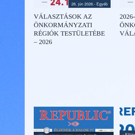
26. jún 2026.
- Egyéb
VÁLASZTÁSOK AZ
2026
ÖNKORMÁNYZATI
ÖNK
RÉGIÓK TESTÜLETÉBE
VÁL
– 2026
-
Közsé