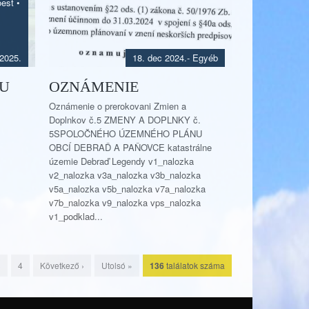
óest
•
 2025.
18. dec 2024.
- Egyéb
LU
OZNÁMENIE
Oznámenie o prerokovani Zmien a
Doplnkov č.5 ZMENY A DOPLNKY č.
5SPOLOČNÉHO ÚZEMNÉHO PLÁNU
OBCÍ DEBRAĎ A PAŇOVCE katastrálne
územie Debraď Legendy v1_nalozka
v2_nalozka v3a_nalozka v3b_nalozka
v5a_nalozka v5b_nalozka v7a_nalozka
v7b_nalozka v9_nalozka vps_nalozka
v1_podklad...
3
4
Következő ›
Utolsó »
136
találatok száma