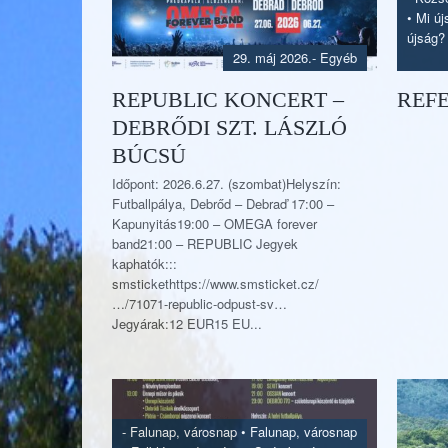
•
Mi új
újság?
29. máj 2026.
- Egyéb
REPUBLIC KONCERT –
REF
DEBRŐDI SZT. LÁSZLÓ
BÚCSÚ
Időpont: 2026.6.27. (szombat)Helyszín:
Futballpálya, Debrőd – Debraď 17:00 –
Kapunyitás19:00 – OMEGA forever
band21:00 – REPUBLIC Jegyek
kaphatók:::
smstickethttps://www.smsticket.cz/
…/71071-republic-odpust-sv…
Jegyárak:12 EUR15 EU...
-
Falunap, városnap
•
Falunap, városnap