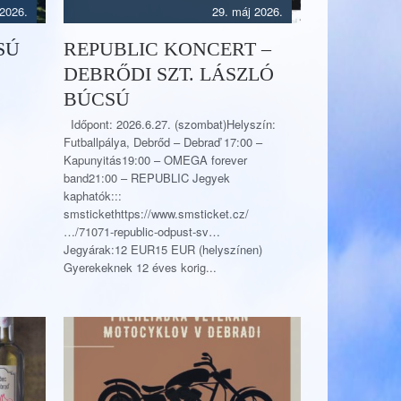
 2026.
29. máj 2026.
SÚ
REPUBLIC KONCERT –
DEBRŐDI SZT. LÁSZLÓ
BÚCSÚ
Időpont: 2026.6.27. (szombat)Helyszín:
Futballpálya, Debrőd – Debraď 17:00 –
Kapunyitás19:00 – OMEGA forever
band21:00 – REPUBLIC Jegyek
kaphatók:::
smstickethttps://www.smsticket.cz/
…/71071-republic-odpust-sv…
Jegyárak:12 EUR15 EUR (helyszínen)
Gyerekeknek 12 éves korig...