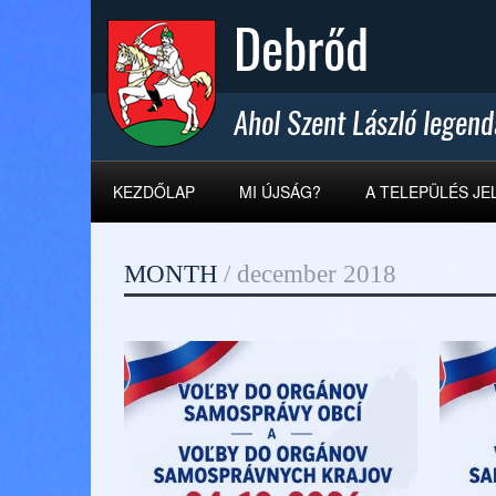
KEZDŐLAP
MI ÚJSÁG?
A TELEPÜLÉS JE
MONTH
/
december 2018