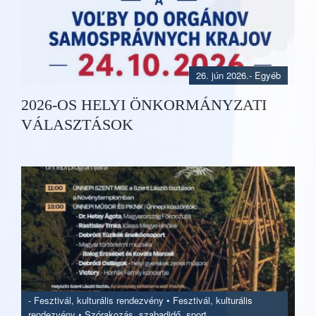
26. jún 2026.
- Egyéb
2026-OS HELYI ÖNKORMÁNYZATI
VÁLASZTÁSOK
-
Fesztivál, kulturális rendezvény
•
Fesztivál, kulturális
rendezvény
•
Szórakozás, szabadidő, sport