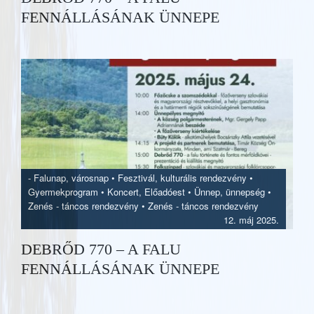
FENNÁLLÁSÁNAK ÜNNEPE
-
Falunap, városnap
•
Fesztivál, kulturális rendezvény
•
Gyermekprogram
•
Koncert, Előadóest
•
Ünnep, ünnepség
•
Zenés - táncos rendezvény
•
Zenés - táncos rendezvény
12. máj 2025.
DEBRŐD 770 – A FALU
FENNÁLLÁSÁNAK ÜNNEPE