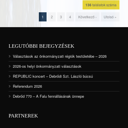
136
találatok száma
1
2
3
4
Következő ›
Utolsó »
LEGUTÓBBI BEJEGYZÉSEK
Választások az önkormányzati régiók testületébe – 2026
2026-os helyi önkormányzati választások
REPUBLIC koncert – Debrődi Szt. László búcsú
Referendum 2026
Debrőd 770 – A Falu fennállásának ünnepe
PARTNEREK