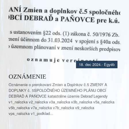
18. dec 2024.
- Egyéb
OZNÁMENIE
Oznámenie o prerokovani Zmien a Doplnkov č.5 ZMENY A
DOPLNKY č. 5SPOLOČNÉHO ÚZEMNÉHO PLÁNU OBCÍ
DEBRAĎ A PAŇOVCE katastrálne územie Debraď Legendy
v1_nalozka v2_nalozka v3a_nalozka v3b_nalozka v5a_nalozka
v5b_nalozka v7a_nalozka v7b_nalozka v9_nalozka
vps_nalozka v1_podklad...