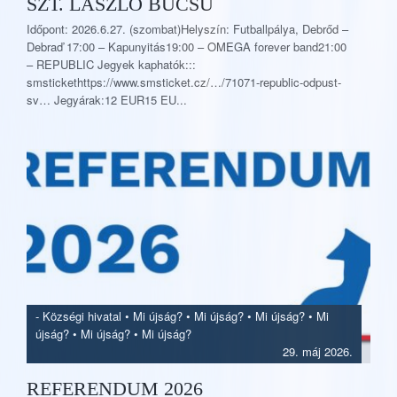
SZT. LÁSZLÓ BÚCSÚ
Időpont: 2026.6.27. (szombat)Helyszín: Futballpálya, Debrőd –
Debraď 17:00 – Kapunyitás19:00 – OMEGA forever band21:00
– REPUBLIC Jegyek kaphatók:::
smstickethttps://www.smsticket.cz/…/71071-republic-odpust-
sv… Jegyárak:12 EUR15 EU...
-
Községi hivatal
•
Mi újság?
•
Mi újság?
•
Mi újság?
•
Mi
újság?
•
Mi újság?
•
Mi újság?
29. máj 2026.
REFERENDUM 2026