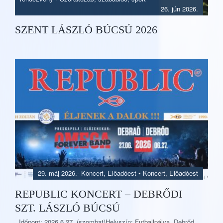
26. jún 2026.
SZENT LÁSZLÓ BÚCSÚ 2026
29. máj 2026.
-
Koncert, Előadóest
•
Koncert, Előadóest
REPUBLIC KONCERT – DEBRŐDI
SZT. LÁSZLÓ BÚCSÚ
Időpont: 2026.6.27. (szombat)Helyszín: Futballpálya, Debrőd