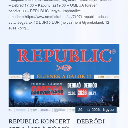
– Debraď 17:00 – Kapunyitás19:00 – OMEGA forever
band21:00 – REPUBLIC Jegyek kaphatók:::
smstickethttps://www.smsticket.cz/…/71071-republic-odpust-
sv… Jegyárak:12 EUR15 EUR (helyszínen) Gyerekeknek 12
éves korig...
29. máj 2026.
- Egyéb
REPUBLIC KONCERT – DEBRŐDI