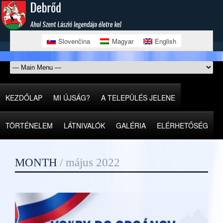
Slovenčina
Magyar
English
KEZDŐLAP
MI ÚJSÁG?
A TELEPÜLÉS JELENE
TÖRTÉNELEM
LÁTNIVALÓK
GALÉRIA
ELÉRHETŐSÉG
MONTH
/
május 2022