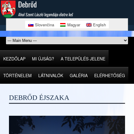
Slovenčina
Magyar
English
KEZDŐLAP
MI ÚJSÁG?
A TELEPÜLÉS JELENE
TÖRTÉNELEM
LÁTNIVALÓK
GALÉRIA
ELÉRHETŐSÉG
DEBRŐD ÉJSZAKA