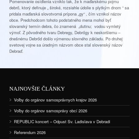
Pomenovanie osídlenia vzniklo tak, že k maďarskému pojmu
debrő, ktorý definuje „ široké, rozsiahle údolie s plytkým dnom “ sa
pridala maďarská slovotvorná prípona „gy“ , čím vznikol názov
obce. Predchodcom tohoto podstatného mena mohol byť
slovanský termín debra, čo znamená „dutinu; vodou vymletý
výmoľ. Z pôvodného tvaru Debregy, Debrőgy k neskoršiemu –
dnešnému Debrőd došlo výmenou slovného základu. Po druhej
svetovej vojne sa úradným názvom obce stal slovenský názov
Debraď.
NAJNOVŠIE ČLÁNKY
Voľby do orgánov samosprávnych krajov 2026
Voľby do orgánov samosprávy obcí 2026
REPUBLIC koncert – Odpust Sv. Ladislava v Debradi
Referendum 2026