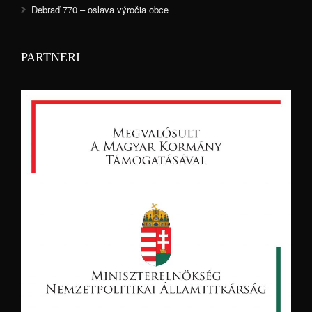
Debraď 770 – oslava výročia obce
PARTNERI