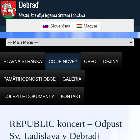
Slovenčina
Magyar
HLAVNÁ STRÁNKA
ČO JE NOVÉ?
OBEC
DEJINY
PAMÄTIHODNOSTI OBCE
GALÉRIA
DÔLEŽITÉ DOKUMENTY
KONTAKT
REPUBLIC koncert – Odpust
Sv. Ladislava v Debradi