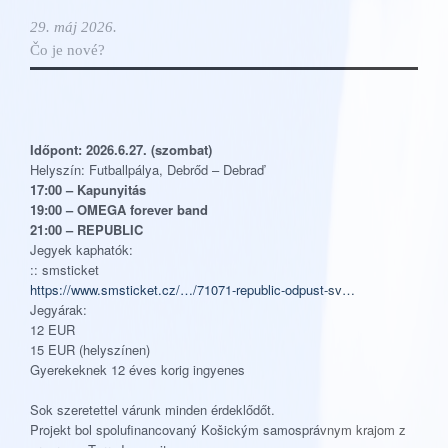
29. máj 2026.
Čo je nové?
Időpont: 2026.6.27. (szombat)
Helyszín: Futballpálya, Debrőd – Debraď
17:00 – Kapunyitás
19:00 – OMEGA forever band
21:00 – REPUBLIC
Jegyek kaphatók:
:: smsticket
https://www.smsticket.cz/…/71071-republic-odpust-sv…
Jegyárak:
12 EUR
15 EUR (helyszínen)
Gyerekeknek 12 éves korig ingyenes
Sok szeretettel várunk minden érdeklődőt.
Projekt bol spolufinancovaný Košickým samosprávnym krajom z