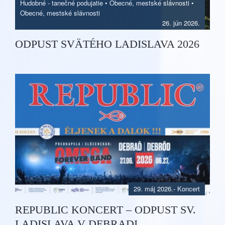
Hudobné - tanečné podujatie
•
Obecné, mestské slávnosti
•
Obecné, mestské slávnosti
26. jún 2026.
ODPUST SVÄTÉHO LADISLAVA 2026
29. máj 2026.
-
Koncert
REPUBLIC KONCERT – ODPUST SV.
LADISLAVA V DEBRADI