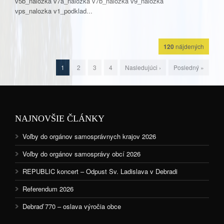
v5b_nalozka v7a_nalozka v7b_nalozka v9_nalozka
vps_nalozka v1_podklad...
120
nájdených
1
2
3
4
Nasledujúci ›
Posledný »
NAJNOVŠIE ČLÁNKY
Voľby do orgánov samosprávnych krajov 2026
Voľby do orgánov samosprávy obcí 2026
REPUBLIC koncert – Odpust Sv. Ladislava v Debradi
Referendum 2026
Debraď 770 – oslava výročia obce