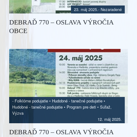
23. máj 2025.
- Nezaradené
DEBRAĎ 770 – OSLAVA VÝROČIA
OBCE
-
Folklórne podujatie
•
Hudobné - tanečné podujatie
•
Hudobné - tanečné podujatie
•
Program pre deti
•
Súťaž,
Výzva
12. máj 2025.
DEBRAĎ 770 – OSLAVA VÝROČIA