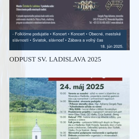
-
Folklórne podujatie
•
Koncert
•
Koncert
•
Obecné, mestské
slávnosti
•
Sviatok, slávnosť
•
Zábava a voľný čas
18. jún 2025.
ODPUST SV. LADISLAVA 2025