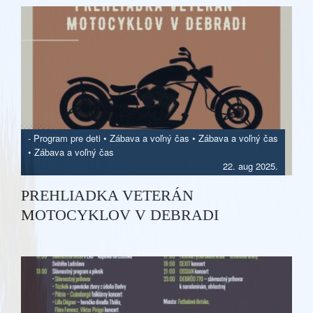
-
Program pre deti
•
Zábava a voľný čas
•
Zábava a voľný čas
•
Zábava a voľný čas
22. aug 2025.
PREHLIADKA VETERÁN
MOTOCYKLOV V DEBRADI