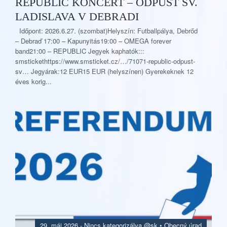
REPUBLIC KONCERT – ODPUST SV.
LADISLAVA V DEBRADI
Időpont: 2026.6.27. (szombat)Helyszín: Futballpálya, Debrőd
– Debraď 17:00 – Kapunyitás19:00 – OMEGA forever
band21:00 – REPUBLIC Jegyek kaphatók:::
smstickethttps://www.smsticket.cz/…/71071-republic-odpust-
sv… Jegyárak:12 EUR15 EUR (helyszínen) Gyerekeknek 12
éves korig...
29. máj 2026.
-
Nincs kategorizálva @sk
•
Obecný úrad