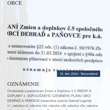
OBCE
18. dec 2024.
- Nezaradené
OZNÁMENIE
Oznámenie o prerokovani Zmien a Doplnkov č.5 ZMENY A
DOPLNKY č. 5SPOLOČNÉHO ÚZEMNÉHO PLÁNU OBCÍ
DEBRAĎ A PAŇOVCE katastrálne územie Debraď Legendy
v1_nalozka v2_nalozka v3a_nalozka v3b_nalozka v5a_nalozka