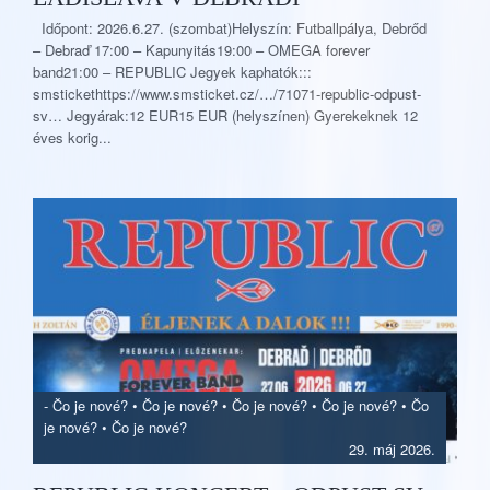
Időpont: 2026.6.27. (szombat)Helyszín: Futballpálya, Debrőd
– Debraď 17:00 – Kapunyitás19:00 – OMEGA forever
band21:00 – REPUBLIC Jegyek kaphatók:::
smstickethttps://www.smsticket.cz/…/71071-republic-odpust-
sv… Jegyárak:12 EUR15 EUR (helyszínen) Gyerekeknek 12
éves korig...
-
Čo je nové?
•
Čo je nové?
•
Čo je nové?
•
Čo je nové?
•
Čo
je nové?
•
Čo je nové?
29. máj 2026.