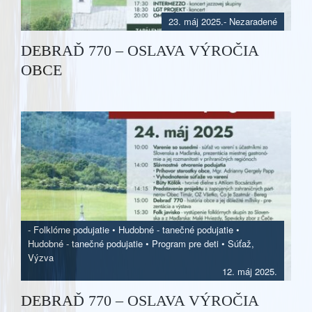
23. máj 2025.
- Nezaradené
DEBRAĎ 770 – OSLAVA VÝROČIA
OBCE
-
Folklórne podujatie
•
Hudobné - tanečné podujatie
•
Hudobné - tanečné podujatie
•
Program pre deti
•
Súťaž,
Výzva
12. máj 2025.
DEBRAĎ 770 – OSLAVA VÝROČIA