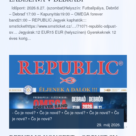
Időpont: 2026.6.27. (szombat)Helyszín: Futballpálya, Debrőd
– Debraď 17:00 – Kapunyitás19:00 – OMEGA forever
band21:00 – REPUBLIC Jegyek kaphatók:::
smstickethttps://www.smsticket.cz/…/71071-republic-odpust-
sv… Jegyárak:12 EUR15 EUR (helyszínen) Gyerekeknek 12
éves korig...
-
Čo je nové?
•
Čo je nové?
•
Čo je nové?
•
Čo je nové?
•
Čo
je nové?
•
Čo je nové?
29. máj 2026.