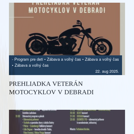
-
Program pre deti
•
Zábava a voľný čas
•
Zábava a voľný čas
•
Zábava a voľný čas
22. aug 2025.
PREHLIADKA VETERÁN
MOTOCYKLOV V DEBRADI