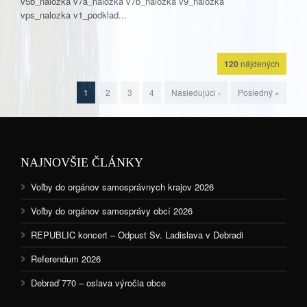
v5b_nalozka v7a_nalozka v7b_nalozka v9_nalozka
vps_nalozka v1_podklad...
120
nájdených
1
2
3
4
Nasledujúci ›
Posledný »
NAJNOVŠIE ČLÁNKY
Voľby do orgánov samosprávnych krajov 2026
Voľby do orgánov samosprávy obcí 2026
REPUBLIC koncert – Odpust Sv. Ladislava v Debradi
Referendum 2026
Debraď 770 – oslava výročia obce