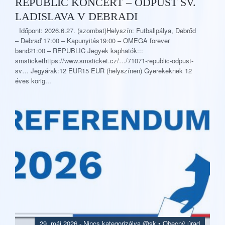
REPUBLIC KONCERT – ODPUST SV.
LADISLAVA V DEBRADI
Időpont: 2026.6.27. (szombat)Helyszín: Futballpálya, Debrőd
– Debraď 17:00 – Kapunyitás19:00 – OMEGA forever
band21:00 – REPUBLIC Jegyek kaphatók:::
smstickethttps://www.smsticket.cz/…/71071-republic-odpust-
sv… Jegyárak:12 EUR15 EUR (helyszínen) Gyerekeknek 12
éves korig...
29. máj 2026.
-
Nincs kategorizálva @sk
•
Obecný úrad