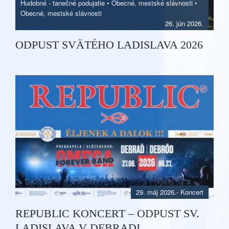
Hudobné - tanečné podujatie
•
Obecné, mestské slávnosti
•
Obecné, mestské slávnosti
26. jún 2026.
ODPUST SVÄTÉHO LADISLAVA 2026
29. máj 2026.
-
Koncert
REPUBLIC KONCERT – ODPUST SV.
LADISLAVA V DEBRADI