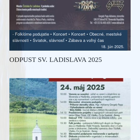
-
Folklórne podujatie
•
Koncert
•
Koncert
•
Obecné, mestské
slávnosti
•
Sviatok, slávnosť
•
Zábava a voľný čas
18. jún 2025.
ODPUST SV. LADISLAVA 2025