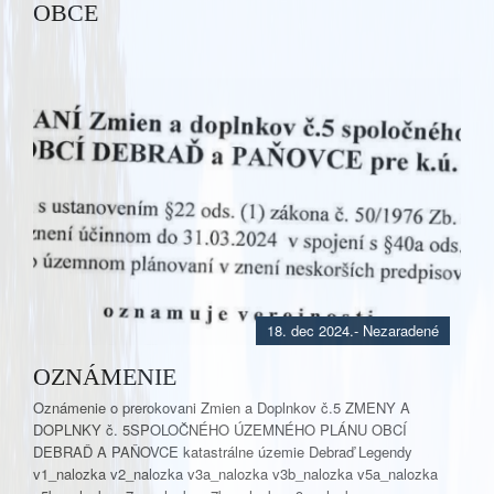
OBCE
18. dec 2024.
- Nezaradené
OZNÁMENIE
Oznámenie o prerokovani Zmien a Doplnkov č.5 ZMENY A
DOPLNKY č. 5SPOLOČNÉHO ÚZEMNÉHO PLÁNU OBCÍ
DEBRAĎ A PAŇOVCE katastrálne územie Debraď Legendy
v1_nalozka v2_nalozka v3a_nalozka v3b_nalozka v5a_nalozka