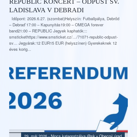
REPUBLIC KONCERT – ODPUST SV.
LADISLAVA V DEBRADI
Időpont: 2026.6.27. (szombat)Helyszín: Futballpálya, Debrőd
– Debraď 17:00 – Kapunyitás19:00 – OMEGA forever
band21:00 – REPUBLIC Jegyek kaphatók:::
smstickethttps://www.smsticket.cz/…/71071-republic-odpust-
sv… Jegyárak:12 EUR15 EUR (helyszínen) Gyerekeknek 12
éves korig...
29. máj 2026.
-
Nincs kategorizálva @sk
•
Obecný úrad