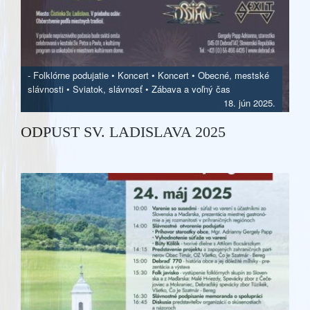
-
Folklórne podujatie
•
Koncert
•
Koncert
•
Obecné, mestské
slávnosti
•
Sviatok, slávnosť
•
Zábava a voľný čas
18. jún 2025.
ODPUST SV. LADISLAVA 2025