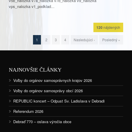
v5b_nalozka v7a_nalozka v7b_nalozka v9_nalozka
vps_nalozka v1_podklad...
120
nájdených
1
2
3
4
Nasledujúci ›
Posledný »
NAJNOVŠIE ČLÁNKY
Voľby do orgánov samosprávnych krajov 2026
Voľby do orgánov samosprávy obcí 2026
REPUBLIC koncert – Odpust Sv. Ladislava v Debradi
Referendum 2026
Debraď 770 – oslava výročia obce