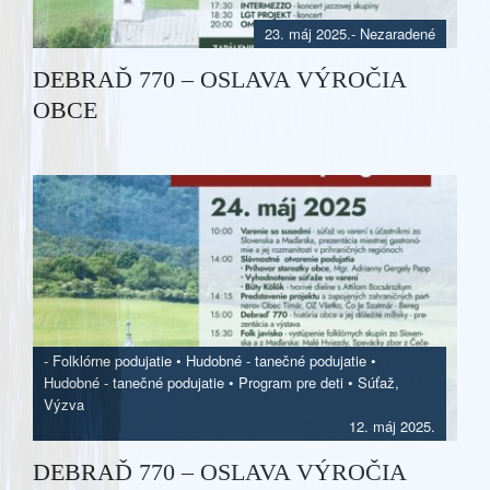
23. máj 2025.
- Nezaradené
DEBRAĎ 770 – OSLAVA VÝROČIA
OBCE
-
Folklórne podujatie
•
Hudobné - tanečné podujatie
•
Hudobné - tanečné podujatie
•
Program pre deti
•
Súťaž,
Výzva
12. máj 2025.
DEBRAĎ 770 – OSLAVA VÝROČIA