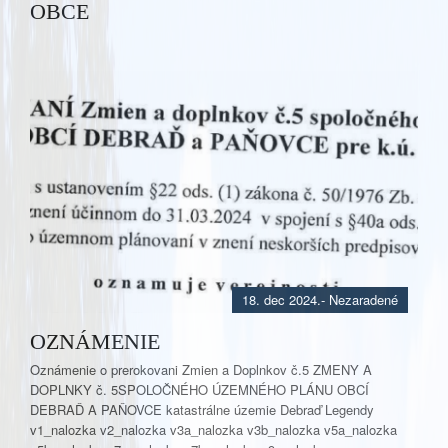
OBCE
18. dec 2024.
- Nezaradené
OZNÁMENIE
Oznámenie o prerokovani Zmien a Doplnkov č.5 ZMENY A
DOPLNKY č. 5SPOLOČNÉHO ÚZEMNÉHO PLÁNU OBCÍ
DEBRAĎ A PAŇOVCE katastrálne územie Debraď Legendy
v1_nalozka v2_nalozka v3a_nalozka v3b_nalozka v5a_nalozka