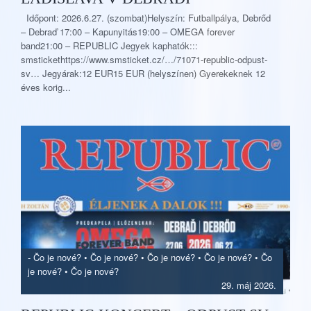
Időpont: 2026.6.27. (szombat)Helyszín: Futballpálya, Debrőd
– Debraď 17:00 – Kapunyitás19:00 – OMEGA forever
band21:00 – REPUBLIC Jegyek kaphatók:::
smstickethttps://www.smsticket.cz/…/71071-republic-odpust-
sv… Jegyárak:12 EUR15 EUR (helyszínen) Gyerekeknek 12
éves korig...
-
Čo je nové?
•
Čo je nové?
•
Čo je nové?
•
Čo je nové?
•
Čo
je nové?
•
Čo je nové?
29. máj 2026.