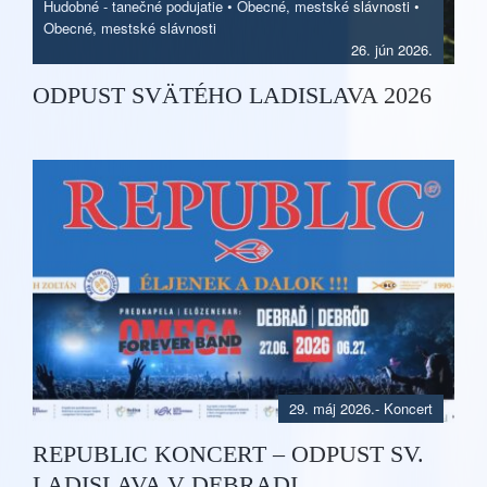
Hudobné - tanečné podujatie
•
Obecné, mestské slávnosti
•
Obecné, mestské slávnosti
26. jún 2026.
ODPUST SVÄTÉHO LADISLAVA 2026
29. máj 2026.
-
Koncert
REPUBLIC KONCERT – ODPUST SV.
LADISLAVA V DEBRADI