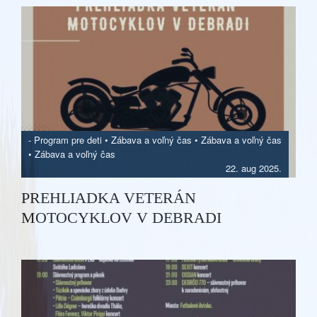
-
Program pre deti
•
Zábava a voľný čas
•
Zábava a voľný čas
•
Zábava a voľný čas
22. aug 2025.
PREHLIADKA VETERÁN
MOTOCYKLOV V DEBRADI