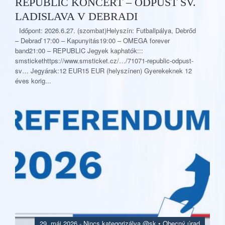
REPUBLIC KONCERT – ODPUST SV.
LADISLAVA V DEBRADI
Időpont: 2026.6.27. (szombat)Helyszín: Futballpálya, Debrőd
– Debraď 17:00 – Kapunyitás19:00 – OMEGA forever
band21:00 – REPUBLIC Jegyek kaphatók:::
smstickethttps://www.smsticket.cz/…/71071-republic-odpust-
sv… Jegyárak:12 EUR15 EUR (helyszínen) Gyerekeknek 12
éves korig...
29. máj 2026.
-
Nincs kategorizálva @sk
•
Obecný úrad