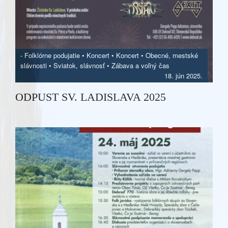
-
Folklórne podujatie
•
Koncert
•
Koncert
•
Obecné, mestské
slávnosti
•
Sviatok, slávnosť
•
Zábava a voľný čas
18. jún 2025.
ODPUST SV. LADISLAVA 2025