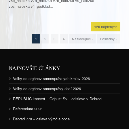
v5b_nalozka v7a_nalozka v7b_nalozka v9_nalozka
vps_nalozka v1_podklad...
120
nájdených
1
2
3
4
Nasledujúci ›
Posledný »
NAJNOVŠIE ČLÁNKY
Voľby do orgánov samosprávnych krajov 2026
Voľby do orgánov samosprávy obcí 2026
REPUBLIC koncert – Odpust Sv. Ladislava v Debradi
Referendum 2026
Debraď 770 – oslava výročia obce