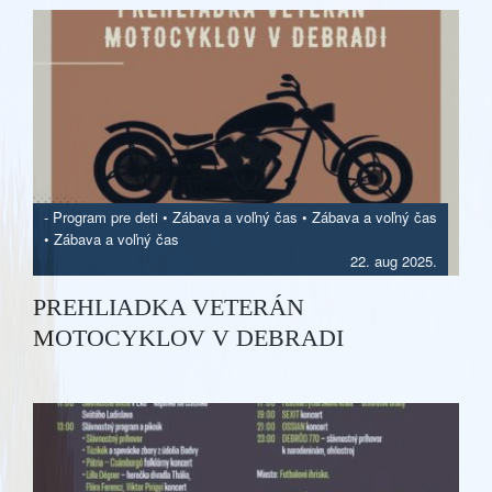
-
Program pre deti
•
Zábava a voľný čas
•
Zábava a voľný čas
•
Zábava a voľný čas
22. aug 2025.
PREHLIADKA VETERÁN
MOTOCYKLOV V DEBRADI