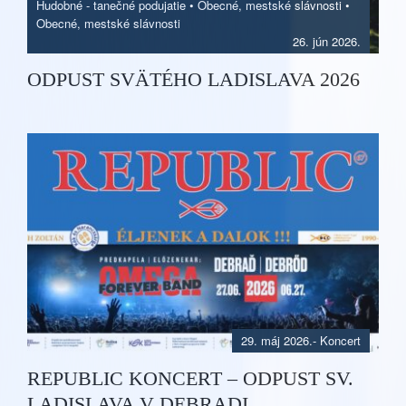
Hudobné - tanečné podujatie
•
Obecné, mestské slávnosti
•
Obecné, mestské slávnosti
26. jún 2026.
ODPUST SVÄTÉHO LADISLAVA 2026
29. máj 2026.
-
Koncert
REPUBLIC KONCERT – ODPUST SV.
LADISLAVA V DEBRADI