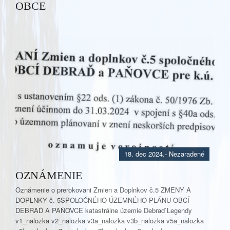
OBCE
18. dec 2024.
- Nezaradené
OZNÁMENIE
Oznámenie o prerokovani Zmien a Doplnkov č.5 ZMENY A
DOPLNKY č. 5SPOLOČNÉHO ÚZEMNÉHO PLÁNU OBCÍ
DEBRAĎ A PAŇOVCE katastrálne územie Debraď Legendy
v1_nalozka v2_nalozka v3a_nalozka v3b_nalozka v5a_nalozka