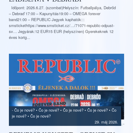
Időpont: 2026.6.27. (szombat)Helyszín: Futballpálya, Debrőd
– Debraď 17:00 – Kapunyitás19:00 – OMEGA forever
band21:00 – REPUBLIC Jegyek kaphatók:::
smstickethttps://www.smsticket.cz/…/71071-republic-odpust-
sv… Jegyárak:12 EUR15 EUR (helyszínen) Gyerekeknek 12
éves korig...
-
Čo je nové?
•
Čo je nové?
•
Čo je nové?
•
Čo je nové?
•
Čo
je nové?
•
Čo je nové?
29. máj 2026.