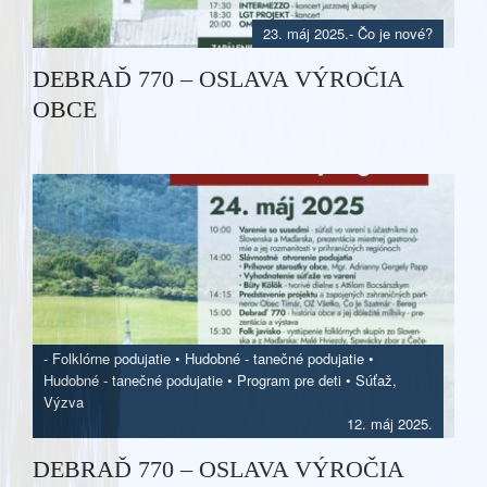
23. máj 2025.
-
Čo je nové?
DEBRAĎ 770 – OSLAVA VÝROČIA
OBCE
-
Folklórne podujatie
•
Hudobné - tanečné podujatie
•
Hudobné - tanečné podujatie
•
Program pre deti
•
Súťaž,
Výzva
12. máj 2025.
DEBRAĎ 770 – OSLAVA VÝROČIA