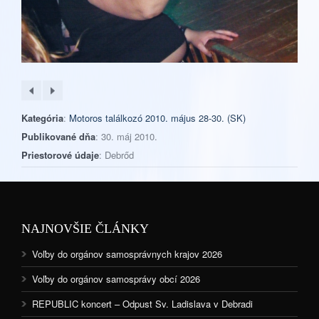
Kategória
:
Motoros találkozó 2010. május 28-30. (SK)
Publikované dňa
: 30. máj 2010.
Priestorové údaje
: Debrőd
NAJNOVŠIE ČLÁNKY
Voľby do orgánov samosprávnych krajov 2026
Voľby do orgánov samosprávy obcí 2026
REPUBLIC koncert – Odpust Sv. Ladislava v Debradi