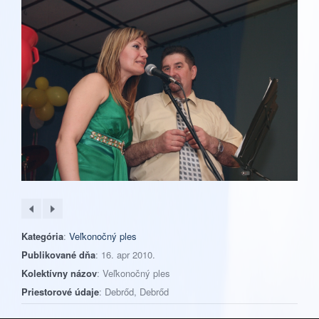
Kategória
:
Veľkonočný ples
Publikované dňa
: 16. apr 2010.
Kolektívny názov
: Veľkonočný ples
Priestorové údaje
: Debrőd, Debrőd