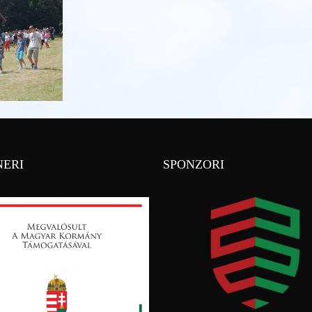
NERI
SPONZORI